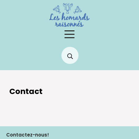
Skip
to
content
Contact
Contactez-nous!